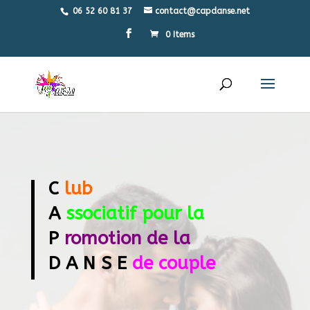
06 52 60 81 37
contact@capdanse.net
0 Items
C
lub
A
ssociatif pour la
P
romotion de la
D A N S E
de couple